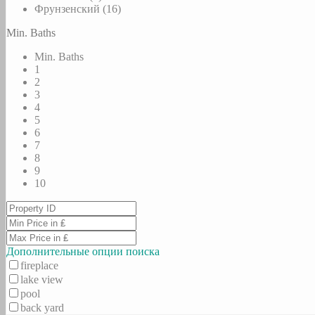
Фрунзенский (16)
Min. Baths
Min. Baths
1
2
3
4
5
6
7
8
9
10
Дополнительные опции поиска
fireplace
lake view
pool
back yard