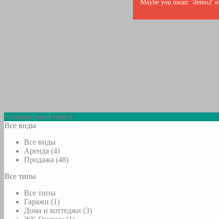
Maybe you mean: 'demo2' or
Расширенный поиск
Все виды
Все виды
Аренда (4)
Продажа (48)
Все типы
Все типы
Гаражи (1)
Дома и коттеджи (3)