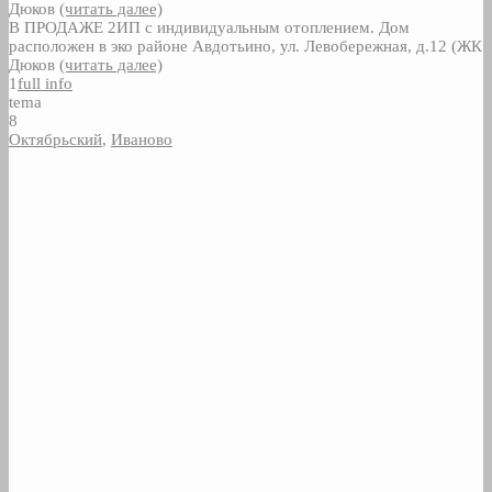
Дюков
(читать далее)
В ПРОДАЖЕ 2ИП с индивидуальным отоплением. Дом
расположен в эко районе Авдотьино, ул. Левобережная, д.12 (ЖК
Дюков
(читать далее)
1
full info
tema
8
Октябрьский
,
Иваново