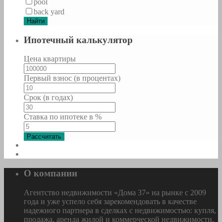
pool
back yard
Найти
Ипотечный калькулятор
Цена квартиры
Первый взнос (в процентах)
Срок (в годах)
Ставка по ипотеке в %
Рассчитать
О компании
Агентство недвижимости «Дома 37» на рынке с 2009
года и уже успело себя зарекомендовать в качестве
надежного партнера в сделках с недвижимостью: купля,
продажа, аренда жилой и коммерческой недвижимости,