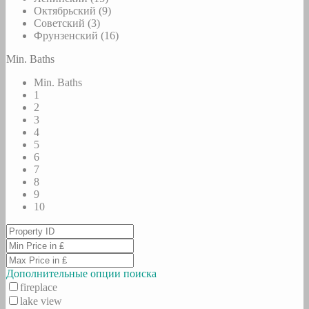
Октябрьский (9)
Советский (3)
Фрунзенский (16)
Min. Baths
Min. Baths
1
2
3
4
5
6
7
8
9
10
Дополнительные опции поиска
fireplace
lake view