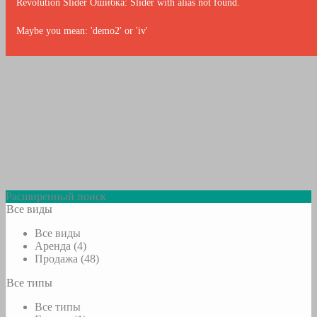
Revolution Slider Ошибка: Slider with alias
not found.
Maybe you mean: 'demo2' or 'iv'
Расширенный поиск
Все виды
Все виды
Аренда (4)
Продажа (48)
Все типы
Все типы