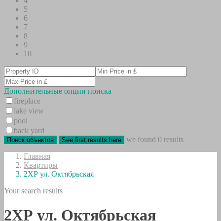
4
5
6
7
8
9
10
Дополнительные опции поиска
fireplace
lake view
pool
back yard
we found
0
results
Поиск объектов
See first results here
Главная
Квартиры
2ХР ул. Октябрьская
Your search results
2ХР ул. Октябрьская